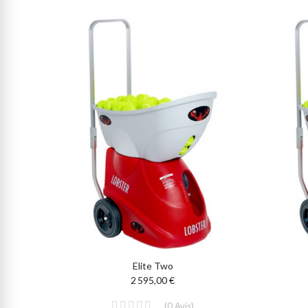
ns
Elite Two
2 595,00 €
(
0
Avis
)