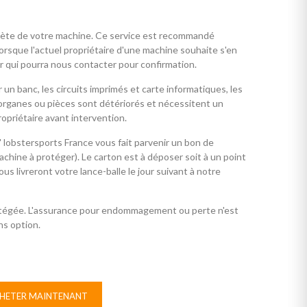
lète de votre machine. Ce service est recommandé
orsque l'actuel propriétaire d'une machine souhaite s'en
eur qui pourra nous contacter pour confirmation.
r un banc, les circuits imprimés et carte informatiques, les
 organes ou pièces sont détériorés et nécessitent un
opriétaire avant intervention.
 lobstersports France vous fait parvenir un bon de
machine à protéger). Le carton est à déposer soit à un point
s livreront votre lance-balle le jour suivant à notre
otégée. L'assurance pour endommagement ou perte n'est
ns option.
HETER MAINTENANT