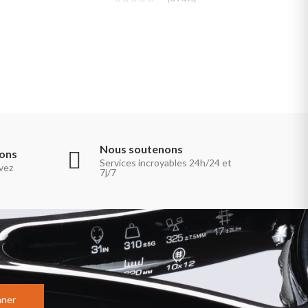
Nous soutenons
ions
Services incroyables 24h/24 et
vez
7j/7
nner