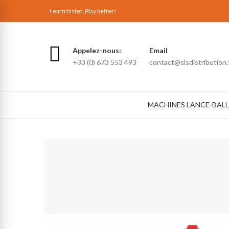
Learn faster, Play better!
Appelez-nous:
Email
+33 (0) 673 553 493
contact@slsdistribution.
MACHINES LANCE-BALL