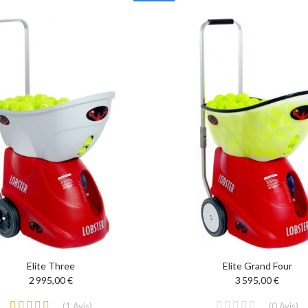
Elite Three
Elite Grand Four
2 995,00 €
3 595,00 €
(
1
Avis
)
(
0
Avis
)