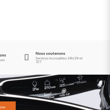
Nous soutenons
ions
Services incroyables 24h/24 et
vez
7j/7
nner