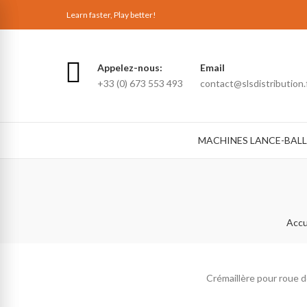
Learn faster, Play better!
Appelez-nous:
Email
+33 (0) 673 553 493
contact@slsdistribution.
MACHINES LANCE-BALL
Accu
Crémaillère pour roue 