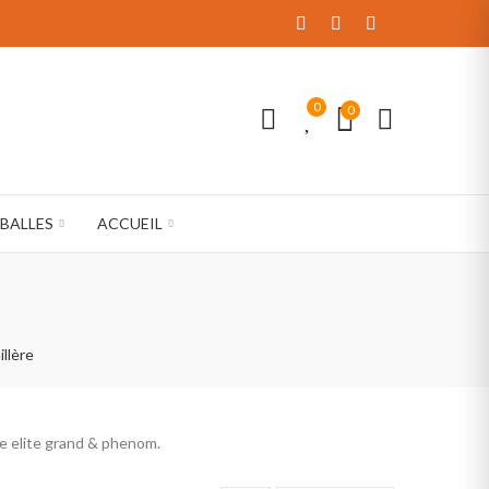
0
0
BALLES
ACCUEIL
llère
e elite grand & phenom.