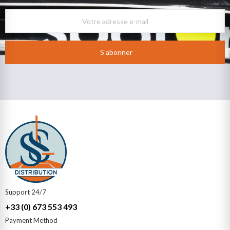
S’abonner
Support 24/7
+33 (0) 673 553 493
Payment Method​