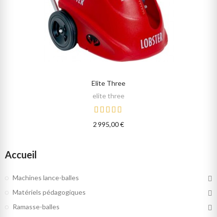
Elite Three
SELECT OPTIONS
elite three
2 995,00 €
Accueil
Machines lance-balles
Matériels pédagogiques
Ramasse-balles