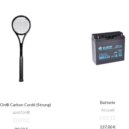
Batterie
SELECT OPTIONS
AJOUTER AU PANIER
On® Carbon Cordé (Strung)
Accueil
spotOn®
137,00 €