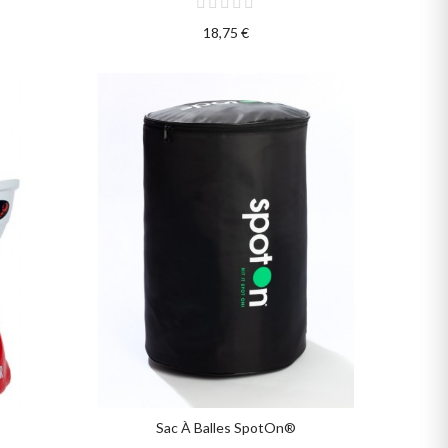
18,75 €
Sac À Balles SpotOn®
AJOUTER AU PANIER