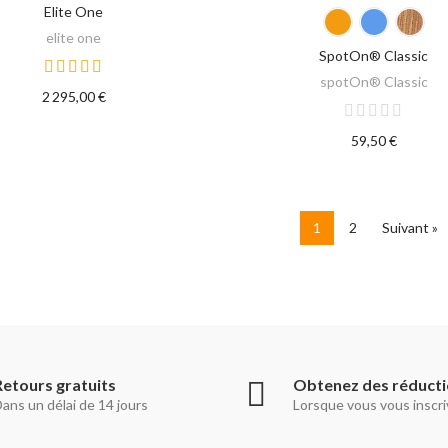
Elite One
SELECT OPTIONS
AJOUTER AU PANIER
elite one
SpotOn® Classic
spotOn® Classic
2 295,00 €
59,50 €
1
2
Suivant »
Retours gratuits
Obtenez des réduct
ans un délai de 14 jours
Lorsque vous vous inscri