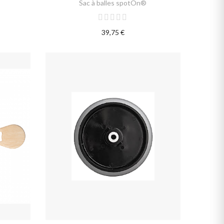
Sac à balles spotOn®
39,75 €