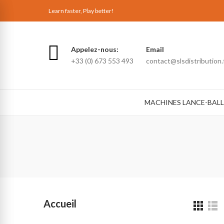
Learn faster, Play better!
Appelez-nous:
Email
+33 (0) 673 553 493
contact@slsdistribution.
MACHINES LANCE-BALL
Accueil